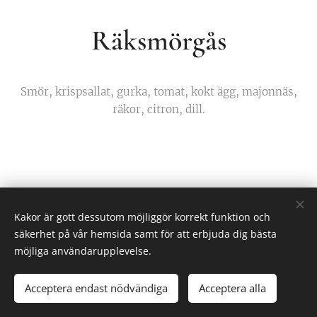
Räksmörgås
Smör, krispsallat, gurka, tomat, kokt ägg, majonnäs,
räkor, citron, dill.
Kakor är gott dessutom möjliggör korrekt funktion och
Stationsgatan 1, Tierp
säkerhet på vår hemsida samt för att erbjuda dig bästa
0293-124 21
info@kohlmarks.se
möjliga användarupplevelse.
Alla rättigheter reserverade 2024
Acceptera endast nödvändiga
Acceptera alla
Skapad med
Webnode
Cookies