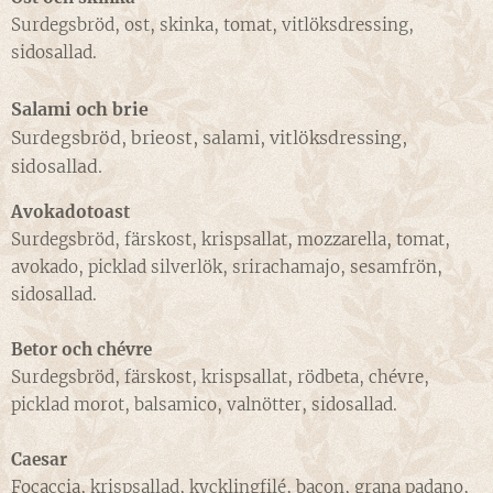
Surdegsbröd, ost, skinka, tomat, vitlöksdressing,
sidosallad.
Salami och brie
Surdegsbröd, brieost, salami, vitlöksdressing,
sidosallad.
Avokadotoast
Surdegsbröd, färskost, krispsallat, mozzarella, tomat,
avokado, picklad silverlök, srirachamajo, sesamfrön,
sidosallad.
Betor och chévre
Surdegsbröd, färskost, krispsallat, rödbeta, chévre,
picklad morot, balsamico, valnötter, sidosallad.
Caesar
Focaccia, krispsallad, kycklingfilé, bacon, grana padano,